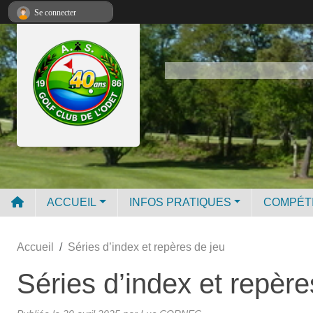
Panneau de gestion des cookies
Se connecter
ACCUEIL
INFOS PRATIQUES
COMPÉT
Accueil
Séries d’index et repères de jeu
Séries d’index et repère