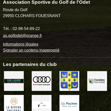
Association Sportive du Golf de l'Odet
Route du Golf
29950
CLOHARS FOUESNANT
Tél. :
02-98-54-89-22
as.golfodet@orange.fr
Informations légales
Signaler un contenu inapproprié
Les partenaires du club