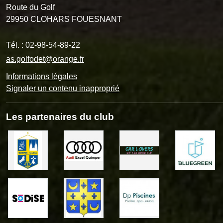
Route du Golf
29950
CLOHARS FOUESNANT
Tél. :
02-98-54-89-22
as.golfodet@orange.fr
Informations légales
Signaler un contenu inapproprié
Les partenaires du club