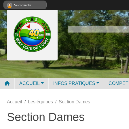
Panneau de gestion des cookies
Se connecter
ACCUEIL
INFOS PRATIQUES
COMPÉT
Accueil
Les équipes
Section Dames
Section Dames