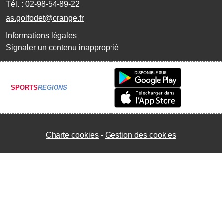
Tél. :
02-98-54-89-22
as.golfodet@orange.fr
Informations légales
Signaler un contenu inapproprié
SPORTS
REGIONS
Charte cookies
Gestion des cookies