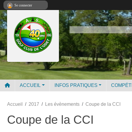
Panneau de gestion des cookies
Se connecter
ACCUEIL
INFOS PRATIQUES
COMPÉT
Accueil
2017
Les évènements
Coupe de la CCI
Coupe de la CCI