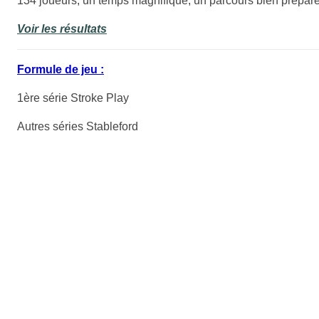
134 joueurs, un temps magnifique, un parcours bien préparé,
Voir les résultats
Formule de jeu :
1ère série Stroke Play
Autres séries Stableford