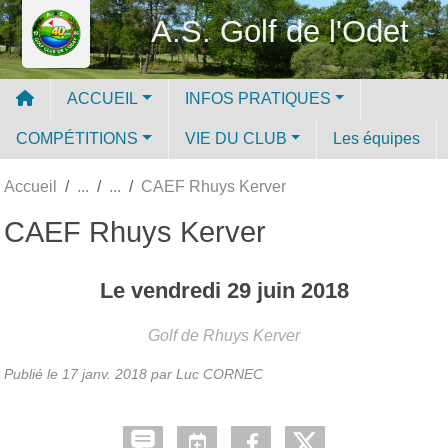
Panneau de gestion des cookies
A.S. Golf de l'Odet
ACCUEIL
INFOS PRATIQUES
COMPÉTITIONS
VIE DU CLUB
Les équipes
Accueil
CAEF Rhuys Kerver
CAEF Rhuys Kerver
Le
vendredi
29
juin
2018
Golf de Rhuys Kerver
Publié le
17 janv. 2018
par Luc CORNEC