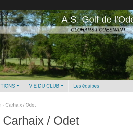
A.S. Golf de l'Od
CLOHARS-FOUESNANT
ITIONS
VIE DU CLUB
Les équipes
 - Carhaix / Odet
 Carhaix / Odet