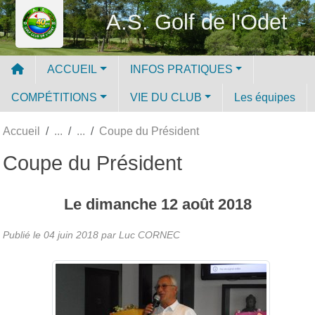
Panneau de gestion des cookies
A.S. Golf de l'Odet
ACCUEIL
INFOS PRATIQUES
COMPÉTITIONS
VIE DU CLUB
Les équipes
Accueil
Coupe du Président
Coupe du Président
Le
dimanche
12
août
2018
Publié le
04 juin 2018
par Luc CORNEC