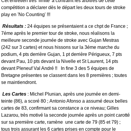
Cet entretien très 'limite' a contraint les arbitres de cette
compétition a déclarer dès le départ
les deux tours de stroke
play en 'No Counting' !!!
Résultats :
24 équipes se présentaient a ce chpt de France ;
7éme après le premier tour de stroke, nous réalisons la
meilleure seconde journée de stroke avec Gujan Mestras
(242 sur 3 cartes) et nous hissons sur la 3éme marche du
podium, 4 pts derrière Gujan, 1 pt derrière Périgueux, 7 pts
devant Pau, 10 pts devant la Nivelle et St Laurent, 14 pts
devant Pleneuf Val André !! In fine 3 des 5 équipes de
Bretagne présentes se classent dans les 8 premières ;
toutes
se maintiendront.
Les Cartes
: Michel Plunian, après une journée en demi-
teinte (86), a scoré 80 ;
Antonio Afonso a assumé deux belles
cartes de 83, confirmant sa constance a ce niveau;
Gilles
Lazarou, très motivé la seconde journée après un point carotté
sur sa première carte, ramène une carte de 79 (85 et 79) ;
tous trois assurant les 6 cartes prises en compte pour le