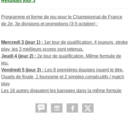
Résultats jour 3
Programme et forme de jeu pour le Championnat de France
de 2e, 3e divisions et promotions (3-5 octobre)
:
Mercredi 3 (jour 1) :
1er tour de qualification. 4 joueurs, stroke
play, les 3 meilleurs scores sont retenus.
Jeudi 4 (jour 2) :
2e tour de qualification. Même formule de
jeu.
Vendredi 5 (jour 3) :
Les 8 premières équipes jouent le titre.
Quarts de finale, 1 foursome et 2 simples consécutifs / match
play
Les 16 autres disputent les barrages dans la même formule