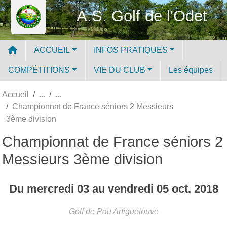
Panneau de gestion des cookies
A.S. Golf de l'Odet
ACCUEIL
INFOS PRATIQUES
COMPÉTITIONS
VIE DU CLUB
Les équipes
Accueil
Championnat de France séniors 2 Messieurs
3ème division
Championnat de France séniors 2
Messieurs 3ème division
Du
mercredi
03
au
vendredi
05
oct.
2018
Golf de Pau Artiguelouve