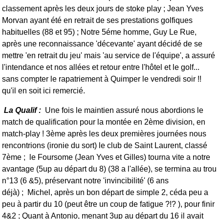
classement après les deux jours de stoke play ; Jean Yves
Morvan ayant été en retrait de ses prestations golfiques
habituelles (88 et 95) ;
Notre 5éme homme, Guy Le Rue,
après une reconnaissance 'décevante' ayant décidé de se
mettre 'en retrait du jeu' mais 'au service de l'équipe', a assuré
l'intendance et nos allées et retour entre l'hôtel et le golf...
sans compter le rapatriement à Quimper le vendredi soir !!
qu'il en soit ici remercié.
La Qualif :
Une fois le maintien assuré nous abordions le
match de qualification pour la montée en 2ème division, en
match-play ! 3ème après les deux premières journées nous
rencontrions (ironie du sort) le club de Saint Laurent, classé
7ème ; le Foursome (Jean Yves et Gilles) tourna vite a notre
avantage (5up au départ du 8) (38 a l'allée), se termina au trou
n°13 (6 &5), préservant notre 'invincibilité' (6 ans
déjà) ; Michel, après un bon départ de simple 2, céda peu a
peu à partir du 10 (peut être un coup de fatigue ?!? ), pour finir
4&2 ; Quant à Antonio, menant 3up au départ du 16 il avait