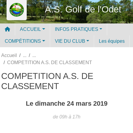
Panneau de gestion des cookies
A.S. Golf de l'Odet
ACCUEIL
INFOS PRATIQUES
COMPÉTITIONS
VIE DU CLUB
Les équipes
Accueil
COMPETITION A.S. DE CLASSEMENT
COMPETITION A.S. DE
CLASSEMENT
Le
dimanche
24
mars
2019
de 09h à 17h