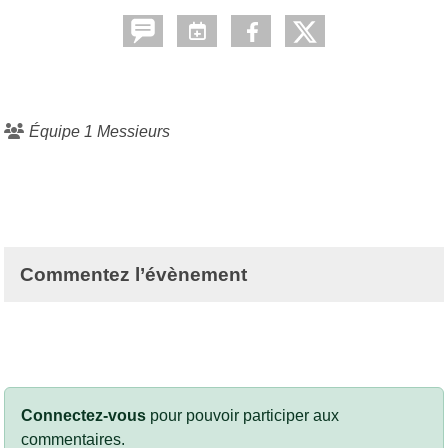
Équipe 1 Messieurs
Commentez l’évènement
Connectez-vous
pour pouvoir participer aux
commentaires.