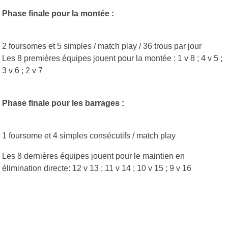
Phase finale pour la montée :
2 foursomes et 5 simples / match play / 36 trous par jour
Les 8 premières équipes jouent pour la montée : 1 v 8 ; 4 v 5 ;
3 v 6 ; 2 v 7
Phase finale pour les barrages :
1 foursome et 4 simples consécutifs / match play
Les 8 dernières équipes jouent pour le maintien en
élimination directe: 12 v 13 ; 11 v 14 ; 10 v 15 ; 9 v 16