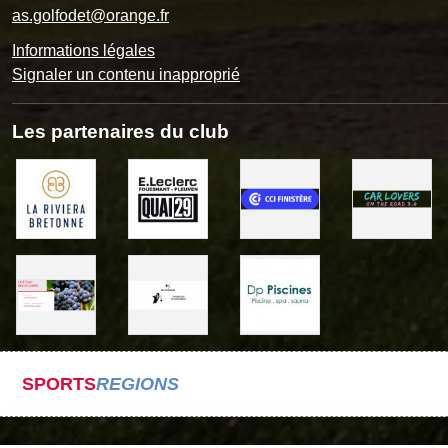
as.golfodet@orange.fr
Informations légales
Signaler un contenu inapproprié
Les partenaires du club
SPORTS
REGIONS