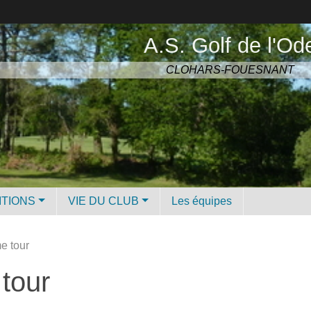
A.S. Golf de l'Od
CLOHARS-FOUESNANT
ITIONS
VIE DU CLUB
Les équipes
e tour
tour