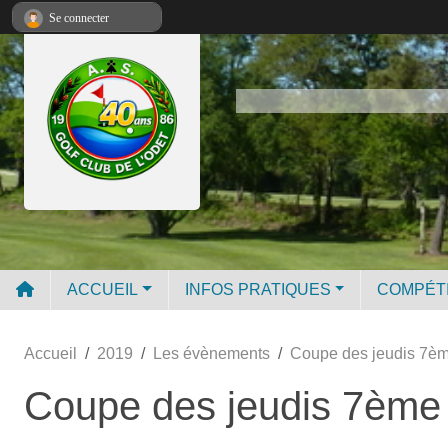
Panneau de gestion des cookies
Se connecter
ACCUEIL
INFOS PRATIQUES
COMPÉT
Accueil
2019
Les évènements
Coupe des jeudis 7èm
Coupe des jeudis 7ème 