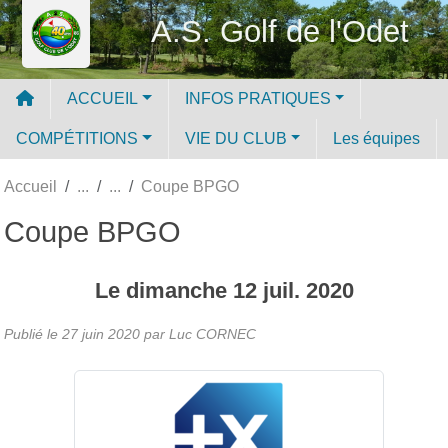
Panneau de gestion des cookies
A.S. Golf de l'Odet
ACCUEIL
INFOS PRATIQUES
COMPÉTITIONS
VIE DU CLUB
Les équipes
Accueil
Coupe BPGO
Coupe BPGO
Le
dimanche
12
juil.
2020
Publié le
27 juin 2020
par Luc CORNEC