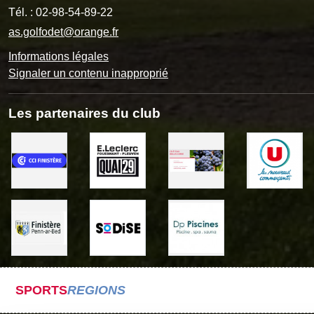
Tél. :
02-98-54-89-22
as.golfodet@orange.fr
Informations légales
Signaler un contenu inapproprié
Les partenaires du club
SPORTS
REGIONS