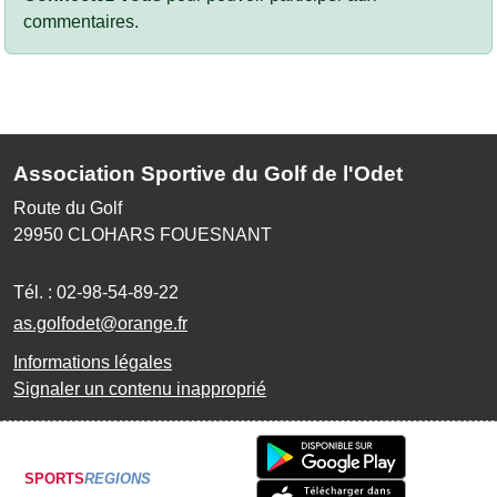
commentaires.
Association Sportive du Golf de l'Odet
Route du Golf
29950
CLOHARS FOUESNANT
Tél. :
02-98-54-89-22
as.golfodet@orange.fr
Informations légales
Signaler un contenu inapproprié
SPORTS
REGIONS