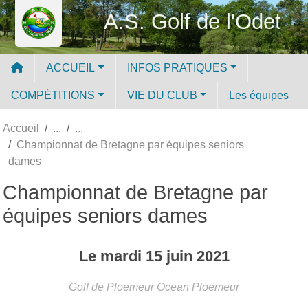
Panneau de gestion des cookies
A.S. Golf de l'Odet
ACCUEIL
INFOS PRATIQUES
COMPÉTITIONS
VIE DU CLUB
Les équipes
Accueil
Championnat de Bretagne par équipes seniors
dames
Championnat de Bretagne par
équipes seniors dames
Le
mardi
15
juin
2021
Golf de Ploemeur Ocean
Ploemeur