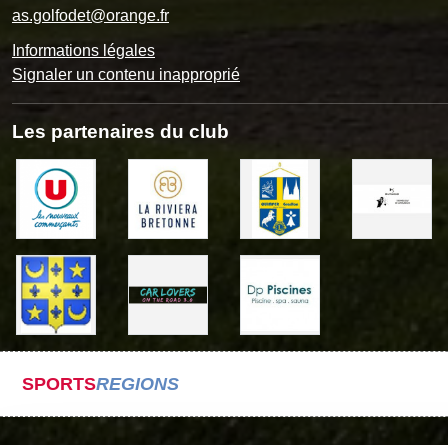
as.golfodet@orange.fr
Informations légales
Signaler un contenu inapproprié
Les partenaires du club
SPORTS
REGIONS