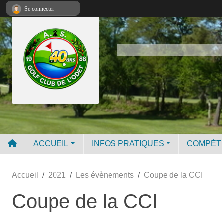
Panneau de gestion des cookies
Se connecter
ACCUEIL
INFOS PRATIQUES
COMPÉT
Accueil
2021
Les évènements
Coupe de la CCI
Coupe de la CCI