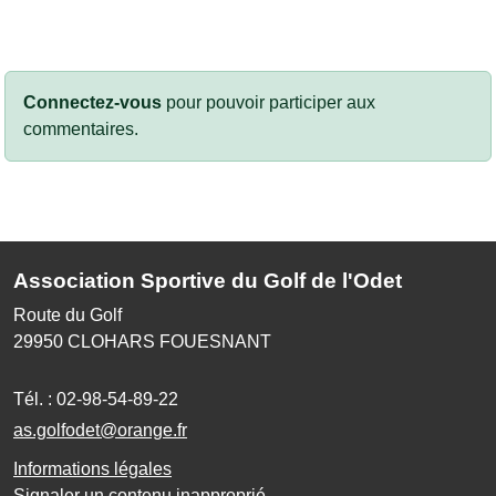
Connectez-vous
pour pouvoir participer aux
commentaires.
Association Sportive du Golf de l'Odet
Route du Golf
29950
CLOHARS FOUESNANT
Tél. :
02-98-54-89-22
as.golfodet@orange.fr
Informations légales
Signaler un contenu inapproprié