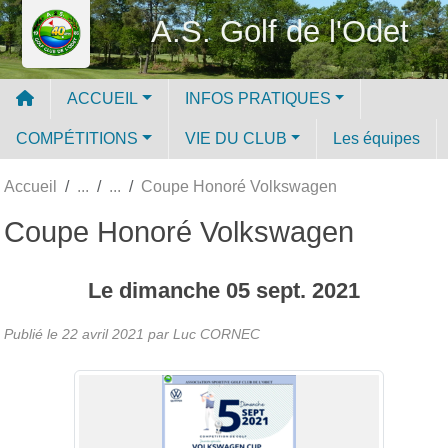
Panneau de gestion des cookies
A.S. Golf de l'Odet
ACCUEIL
INFOS PRATIQUES
COMPÉTITIONS
VIE DU CLUB
Les équipes
Accueil
Coupe Honoré Volkswagen
Coupe Honoré Volkswagen
Le
dimanche
05
sept.
2021
Publié le
22 avril 2021
par Luc CORNEC