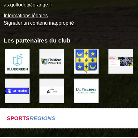
as.golfodet@orange.fr
Informations légales
Signaler un contenu inapproprié
Les partenaires du club
SPORTS
REGIONS