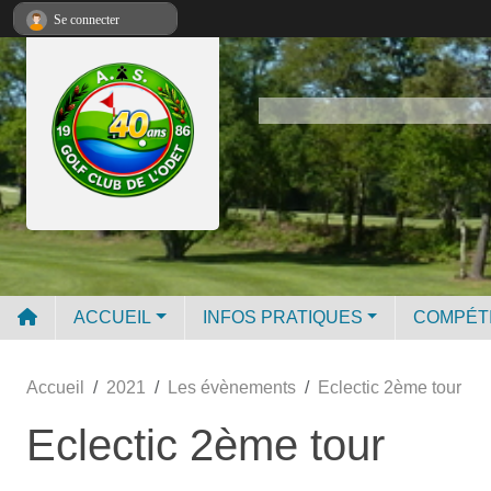
Panneau de gestion des cookies
Se connecter
ACCUEIL
INFOS PRATIQUES
COMPÉT
Accueil
2021
Les évènements
Eclectic 2ème tour
Eclectic 2ème tour