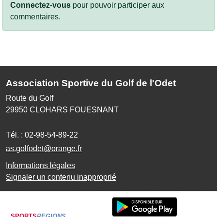
Connectez-vous
pour pouvoir participer aux
commentaires.
Association Sportive du Golf de l'Odet
Route du Golf
29950
CLOHARS FOUESNANT
Tél. :
02-98-54-89-22
as.golfodet@orange.fr
Informations légales
Signaler un contenu inapproprié
SPORTS
REGIONS