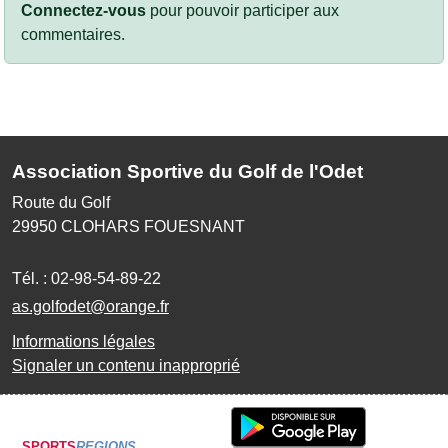
Connectez-vous
pour pouvoir participer aux
commentaires.
Association Sportive du Golf de l'Odet
Route du Golf
29950
CLOHARS FOUESNANT
Tél. :
02-98-54-89-22
as.golfodet@orange.fr
Informations légales
Signaler un contenu inapproprié
SPORTS
REGIONS