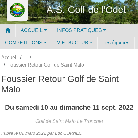
Panneau de gestion des cookies
A.S. Golf de l'Odet
ACCUEIL
INFOS PRATIQUES
COMPÉTITIONS
VIE DU CLUB
Les équipes
Accueil
Foussier Retour Golf de Saint Malo
Foussier Retour Golf de Saint
Malo
Du
samedi
10
au
dimanche
11
sept.
2022
Golf de Saint Malo
Le Tronchet
Publié le
01 mars 2022
par Luc CORNEC