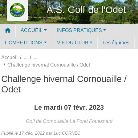
Panneau de gestion des cookies
A.S. Golf de l'Odet
ACCUEIL
INFOS PRATIQUES
COMPÉTITIONS
VIE DU CLUB
Les équipes
Accueil
Challenge hivernal Cornouaille / Odet
Challenge hivernal Cornouaille /
Odet
Le
mardi
07
févr.
2023
Golf de Cornouaille
La Foret Fouesnant
Publié le
17 déc. 2022
par Luc CORNEC