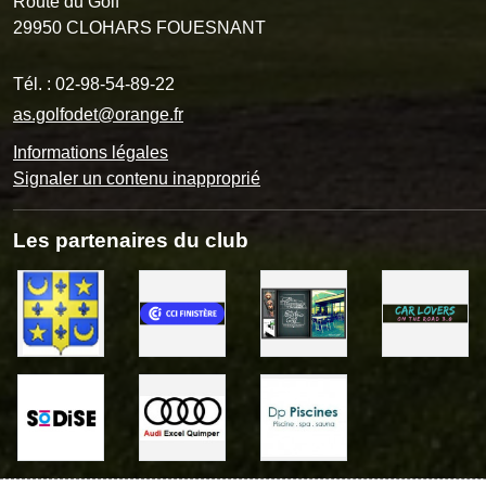
Route du Golf
29950
CLOHARS FOUESNANT
Tél. :
02-98-54-89-22
as.golfodet@orange.fr
Informations légales
Signaler un contenu inapproprié
Les partenaires du club