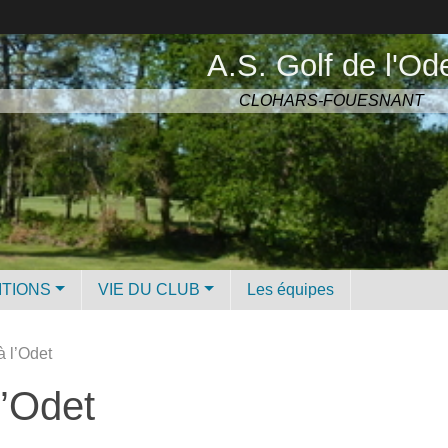
A.S. Golf de l'Od
CLOHARS-FOUESNANT
ITIONS
VIE DU CLUB
Les équipes
à l’Odet
l’Odet