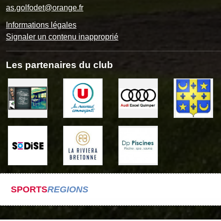
as.golfodet@orange.fr
Informations légales
Signaler un contenu inapproprié
Les partenaires du club
SPORTS
REGIONS