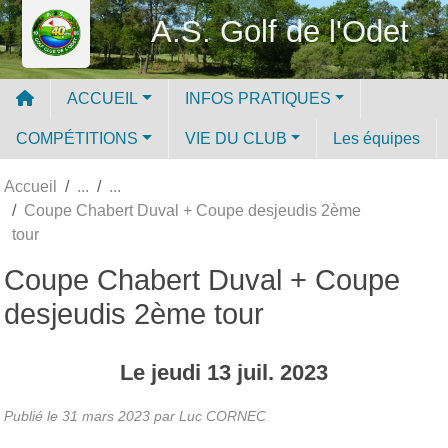
Panneau de gestion des cookies
A.S. Golf de l'Odet
ACCUEIL
INFOS PRATIQUES
COMPÉTITIONS
VIE DU CLUB
Les équipes
Accueil
Coupe Chabert Duval + Coupe desjeudis 2ème
tour
Coupe Chabert Duval + Coupe
desjeudis 2ème tour
Le
jeudi
13
juil.
2023
Publié le
31 mars 2023
par Luc CORNEC