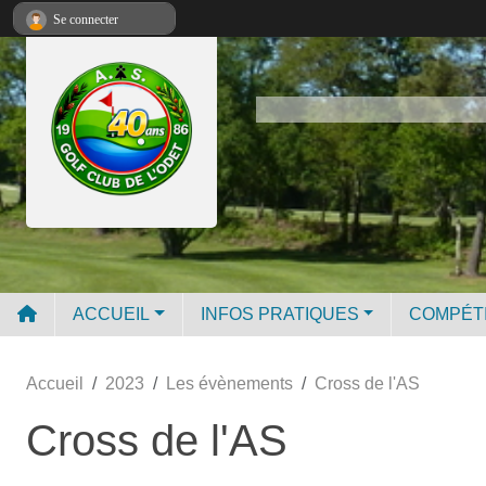
Panneau de gestion des cookies
Se connecter
ACCUEIL
INFOS PRATIQUES
COMPÉT
Accueil
2023
Les évènements
Cross de l'AS
Cross de l'AS