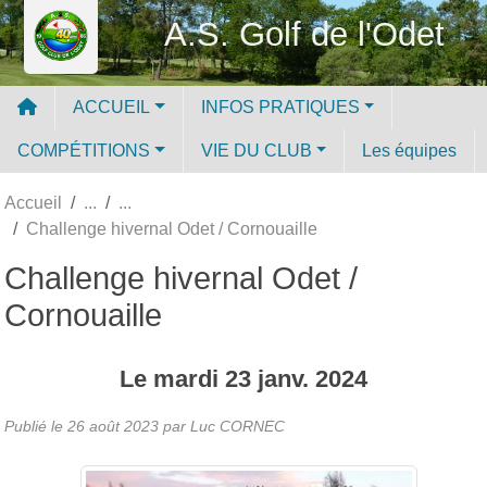
Panneau de gestion des cookies
A.S. Golf de l'Odet
ACCUEIL
INFOS PRATIQUES
COMPÉTITIONS
VIE DU CLUB
Les équipes
Accueil
Challenge hivernal Odet / Cornouaille
Challenge hivernal Odet /
Cornouaille
Le
mardi
23
janv.
2024
Publié le
26 août 2023
par Luc CORNEC