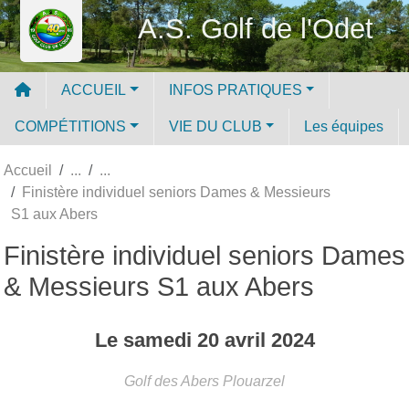
Panneau de gestion des cookies
A.S. Golf de l'Odet
ACCUEIL
INFOS PRATIQUES
COMPÉTITIONS
VIE DU CLUB
Les équipes
Accueil
Finistère individuel seniors Dames & Messieurs
S1 aux Abers
Finistère individuel seniors Dames
& Messieurs S1 aux Abers
Le
samedi
20
avril
2024
Golf des Abers
Plouarzel