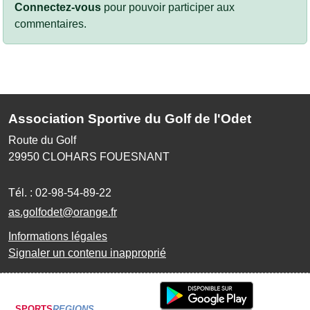
Connectez-vous
pour pouvoir participer aux
commentaires.
Association Sportive du Golf de l'Odet
Route du Golf
29950
CLOHARS FOUESNANT
Tél. :
02-98-54-89-22
as.golfodet@orange.fr
Informations légales
Signaler un contenu inapproprié
SPORTS
REGIONS