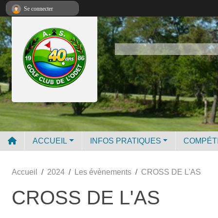
Panneau de gestion des cookies
Se connecter
ACCUEIL
INFOS PRATIQUES
COMPÉT
Accueil
2024
Les évènements
CROSS DE L'AS
CROSS DE L'AS