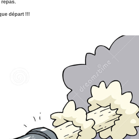
u repas.
ue départ !!!