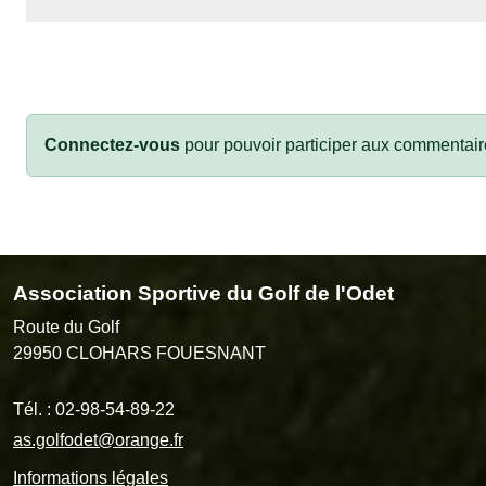
Connectez-vous
pour pouvoir participer aux commentair
Association Sportive du Golf de l'Odet
Route du Golf
29950
CLOHARS FOUESNANT
Tél. :
02-98-54-89-22
as.golfodet@orange.fr
Informations légales