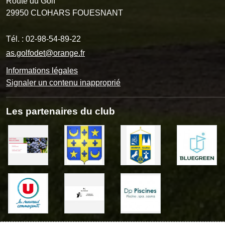
Route du Golf
29950
CLOHARS FOUESNANT
Tél. :
02-98-54-89-22
as.golfodet@orange.fr
Informations légales
Signaler un contenu inapproprié
Les partenaires du club