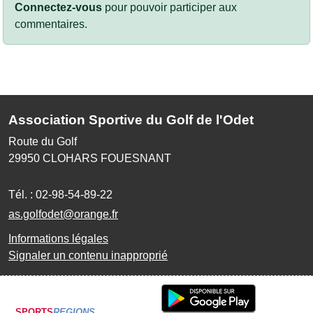
Connectez-vous
pour pouvoir participer aux
commentaires.
Association Sportive du Golf de l'Odet
Route du Golf
29950
CLOHARS FOUESNANT
Tél. :
02-98-54-89-22
as.golfodet@orange.fr
Informations légales
Signaler un contenu inapproprié
SPORTS
REGIONS