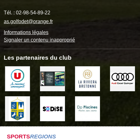
Tél. :
02-98-54-89-22
as.golfodet@orange.fr
Informations légales
Signaler un contenu inapproprié
Les partenaires du club
SPORTS
REGIONS