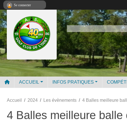
Panneau de gestion des cookies
Se connecter
ACCUEIL
INFOS PRATIQUES
COMPÉT
Accueil
2024
Les évènements
4 Balles meilleure bal
4 Balles meilleure balle