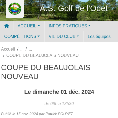
Panneau de gestion des cookies
A.S. Golf de l'Odet
ACCUEIL
INFOS PRATIQUES
COMPÉTITIONS
VIE DU CLUB
Les équipes
Accueil
COUPE DU BEAUJOLAIS NOUVEAU
COUPE DU BEAUJOLAIS
NOUVEAU
Le
dimanche
01
déc.
2024
de 09h à 13h30
Publié le
15 nov. 2024
par
Patrick POUYET