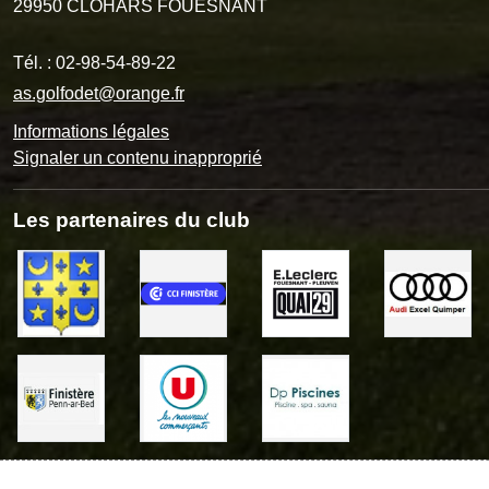
29950
CLOHARS FOUESNANT
Tél. :
02-98-54-89-22
as.golfodet@orange.fr
Informations légales
Signaler un contenu inapproprié
Les partenaires du club