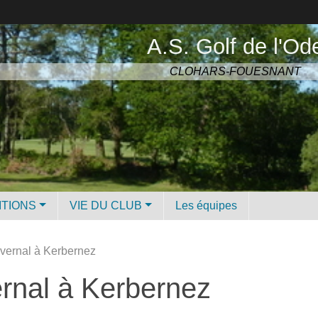
A.S. Golf de l'Od
CLOHARS-FOUESNANT
ITIONS
VIE DU CLUB
Les équipes
ivernal à Kerbernez
ernal à Kerbernez