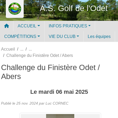
Panneau de gestion des cookies
A.S. Golf de l'Odet
ACCUEIL
INFOS PRATIQUES
COMPÉTITIONS
VIE DU CLUB
Les équipes
Accueil
Challenge du Finistère Odet / Abers
Challenge du Finistère Odet /
Abers
Le
mardi
06
mai
2025
Publié le
25 nov. 2024
par Luc CORNEC