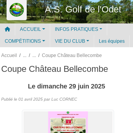
Panneau de gestion des cookies
A.S. Golf de l'Odet
ACCUEIL
INFOS PRATIQUES
COMPÉTITIONS
VIE DU CLUB
Les équipes
Accueil
Coupe Château Bellecombe
Coupe Château Bellecombe
Le
dimanche
29
juin
2025
Publié le
01 avril 2025
par Luc CORNEC