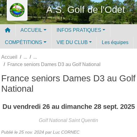
Panneau de gestion des cookies
A.S. Golf de l'Odet
ACCUEIL
INFOS PRATIQUES
COMPÉTITIONS
VIE DU CLUB
Les équipes
Accueil
France seniors Dames D3 au Golf National
France seniors Dames D3 au Golf
National
Du
vendredi
26
au
dimanche
28
sept.
2025
Golf National
Saint Quentin
Publié le
25 nov. 2024
par Luc CORNEC