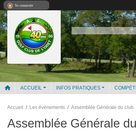
Panneau de gestion des cookies
Se connecter
ACCUEIL
INFOS PRATIQUES
COMPÉT
Accueil
Les évènements
Assemblée Générale du club
Assemblée Générale du