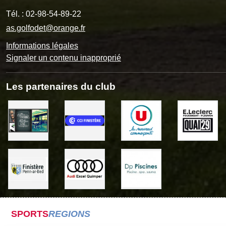
Tél. :
02-98-54-89-22
as.golfodet@orange.fr
Informations légales
Signaler un contenu inapproprié
Les partenaires du club
SPORTS
REGIONS