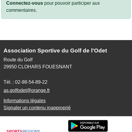
Connectez-vous
pour pouvoir participer aux
commentaires.
Association Sportive du Golf de l'Odet
Route du Golf
29950
CLOHARS FOUESNANT
Tél. :
02-98-54-89-22
as.golfodet@orange.fr
Informations légales
Signaler un contenu inapproprié
SPORTS
REGIONS