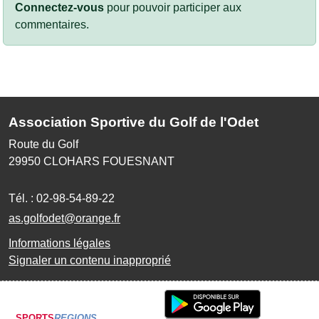
Connectez-vous
pour pouvoir participer aux
commentaires.
Association Sportive du Golf de l'Odet
Route du Golf
29950
CLOHARS FOUESNANT
Tél. :
02-98-54-89-22
as.golfodet@orange.fr
Informations légales
Signaler un contenu inapproprié
SPORTS
REGIONS