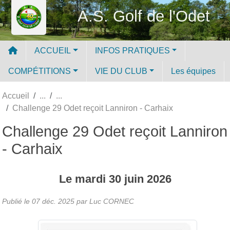
Panneau de gestion des cookies
A.S. Golf de l'Odet
ACCUEIL
INFOS PRATIQUES
COMPÉTITIONS
VIE DU CLUB
Les équipes
Accueil
Challenge 29 Odet reçoit Lanniron - Carhaix
Challenge 29 Odet reçoit Lanniron
- Carhaix
Le
mardi
30
juin
2026
Publié le
07 déc. 2025
par Luc CORNEC