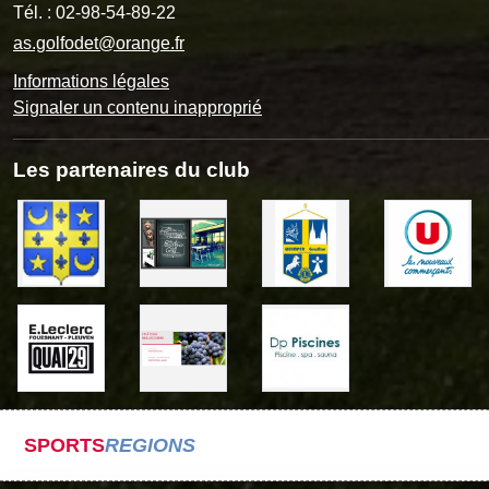
Tél. :
02-98-54-89-22
as.golfodet@orange.fr
Informations légales
Signaler un contenu inapproprié
Les partenaires du club
SPORTS
REGIONS