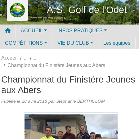
Panneau de gestion des cookies
A.S. Golf de l'Odet
ACCUEIL
INFOS PRATIQUES
COMPÉTITIONS
VIE DU CLUB
Les équipes
Accueil
Championnat du Finistère Jeunes aux Abers
Championnat du Finistère Jeunes
aux Abers
Publiée le
28 avril 2018
par
Stéphanie BERTHOLOM