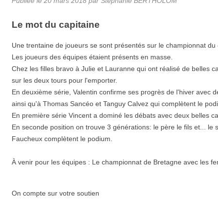
Publiée le
20 mars 2018
par
Stéphanie BERTHOLOM
Le mot du capitaine
Une trentaine de joueurs se sont présentés sur le championnat du
Les joueurs des équipes étaient présents en masse.
Chez les filles bravo à Julie et Lauranne qui ont réalisé de belles
sur les deux tours pour l'emporter.
En deuxième série, Valentin confirme ses progrès de l'hiver avec deu
ainsi qu'à Thomas Sancéo et Tanguy Calvez qui complètent le pod
En première série Vincent a dominé les débats avec deux belles cart
En seconde position on trouve 3 générations: le père le fils et... le
Faucheux complètent le podium.
À venir pour les équipes : Le championnat de Bretagne avec les f
On compte sur votre soutien