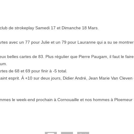
 club de strokeplay Samedi 17 et Dimanche 18 Mars.
 cartes avec un 77 pour Julie et un 79 pour Lauranne qui a su se montrer
x belles cartes de 83. Plus régulier que Pierre Paugam, il faut le faire.
ium.
es de 68 et 69 pour finir à -5 total.
 saint esprit. À +10 sur deux jours, Didier André, Jean Marie Van Cleven 
emmes le week-end prochain à Cornouaille et nos hommes à Ploemeur l