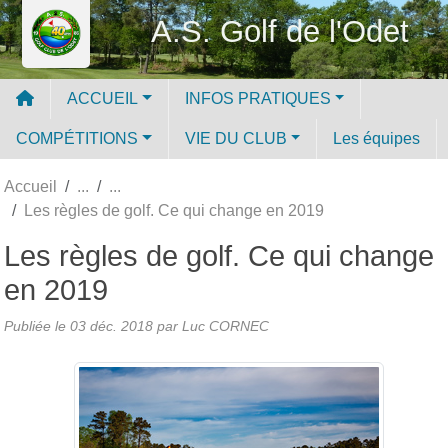
Panneau de gestion des cookies
A.S. Golf de l'Odet
ACCUEIL
INFOS PRATIQUES
COMPÉTITIONS
VIE DU CLUB
Les équipes
Accueil
Les règles de golf. Ce qui change en 2019
Les règles de golf. Ce qui change
en 2019
Publiée le
03 déc. 2018
par Luc CORNEC