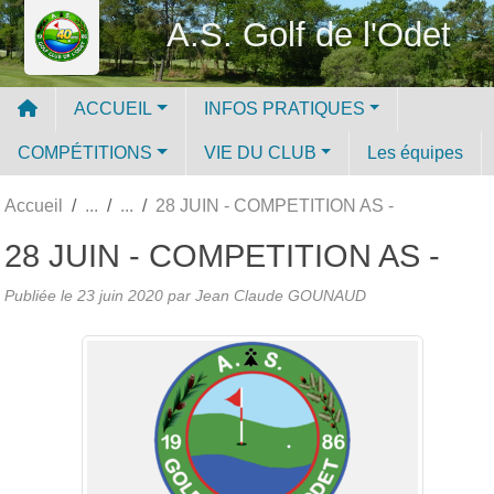
Panneau de gestion des cookies
A.S. Golf de l'Odet
ACCUEIL
INFOS PRATIQUES
COMPÉTITIONS
VIE DU CLUB
Les équipes
Accueil
28 JUIN - COMPETITION AS -
28 JUIN - COMPETITION AS -
Publiée le
23 juin 2020
par
Jean Claude GOUNAUD