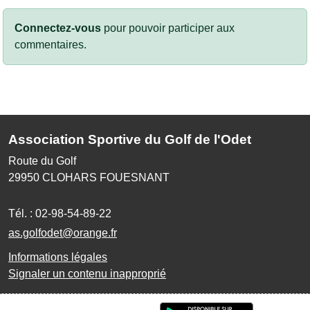
Connectez-vous
pour pouvoir participer aux
commentaires.
Association Sportive du Golf de l'Odet
Route du Golf
29950
CLOHARS FOUESNANT
Tél. :
02-98-54-89-22
as.golfodet@orange.fr
Informations légales
Signaler un contenu inapproprié