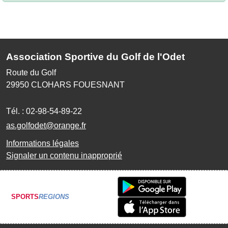
Association Sportive du Golf de l'Odet
Route du Golf
29950
CLOHARS FOUESNANT
Tél. :
02-98-54-89-22
as.golfodet@orange.fr
Informations légales
Signaler un contenu inapproprié
SPORTS
REGIONS