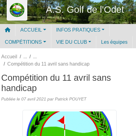
Panneau de gestion des cookies
A.S. Golf de l'Odet
ACCUEIL
INFOS PRATIQUES
COMPÉTITIONS
VIE DU CLUB
Les équipes
Accueil
Compétition du 11 avril sans handicap
Compétition du 11 avril sans
handicap
Publiée le
07 avril 2021
par
Patrick POUYET